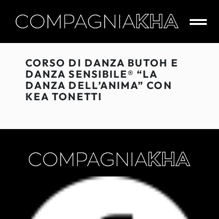
Skip
to
content
CompagniaKha
CORSO DI DANZA BUTOH E
DANZA SENSIBILE® “LA
DANZA DELL’ANIMA” CON
KEA TONETTI