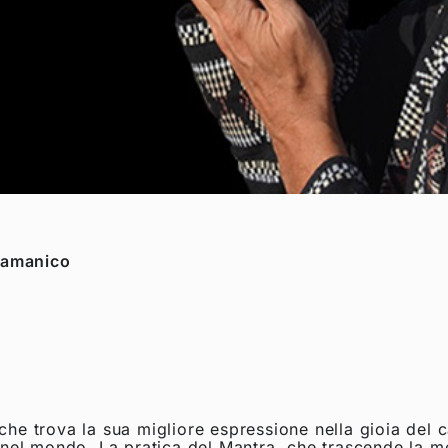
iamanico
he trova la sua migliore espressione nella gioia del c
 nel mondo. La pratica del Mantra, che trascende la me