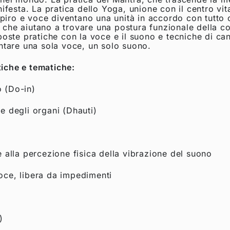
nifesta. La pratica dello Yoga, unione con il centro vit
iro e voce diventano una unità in accordo con tutto c
che aiutano a trovare una postura funzionale della col
oposte pratiche con la voce e il suono e tecniche di c
entare una sola voce, un solo suono.
tiche e tematiche:
o (Do-in)
e degli organi (Dhauti)
e alla percezione fisica della vibrazione del suono
oce, libera da impedimenti
)