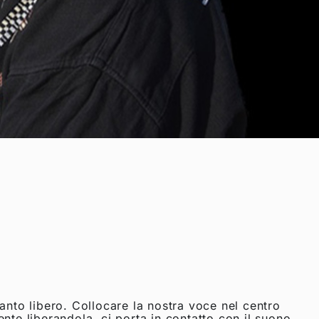
anto libero. Collocare la nostra voce nel centro
nte liberandola, ci porta in contatto con il suono