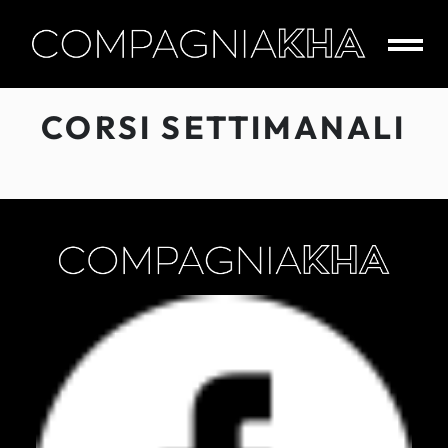
Skip
to
content
CompagniaKha
CORSI SETTIMANALI